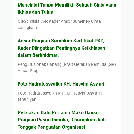
d
n
Mencintai Tanpa Memiliki: Sebuah Cinta yang
i
H
Ikhlas dan Tulus
P
a
Oleh : Inisial A-R Kader Ansor Sumenep Cinta
r
u
seringkali di…
a
l
g
A
Ansor Pragaan Serahkan Sertifikat PKD,
a
g
Kader Diingatkan Pentingnya Keikhlasan
a
u
dalam Berkhidmat.
n
n
Pengurus Anak Cabang (PAC) Gerakan Pemuda (GP)
F
g
Ansor Prag…
a
M
i
a
Foto Hadratussyaikh KH. Hasyim Asy'ari
r
h
Foto Hadratussyaikh K.H. M. Hasyim Asy'ari 11
2
m
tahun yan…
0
u
2
d
Peletakan Batu Pertama Mako Banser
5
d
Pragaan Resmi Dimulai, Diharapkan Jadi
a
Tonggak Penguatan Organisasi
n