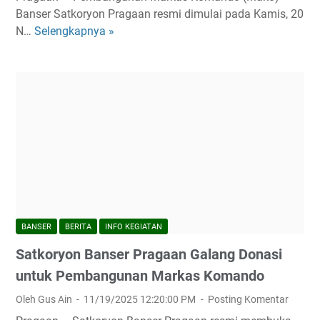
f
Banser Satkoryon Pragaan resmi dimulai pada Kamis, 20
I
N…
Selengkapnya »
P
m
e
a
l
m
e
A
t
l
a
-
k
G
a
h
n
a
B
z
a
a
t
BANSER
BERITA
INFO KEGIATAN
l
u
i
Satkoryon Banser Pragaan Galang Donasi
P
:
e
untuk Pembangunan Markas Komando
I
r
Oleh Gus Ain
11/19/2025 12:20:00 PM
Posting Komentar
b
t