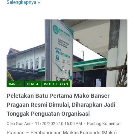
Selengkapnya »
P
u
a
s
a
d
a
l
a
m
P
e
BANSER
BERITA
INFO KEGIATAN
r
Peletakan Batu Pertama Mako Banser
s
p
Pragaan Resmi Dimulai, Diharapkan Jadi
e
Tonggak Penguatan Organisasi
k
Oleh Gus Ain
11/20/2025 10:16:00 AM
Posting Komentar
t
i
Pragaan — Pembangunan Markas Komando (Mako)