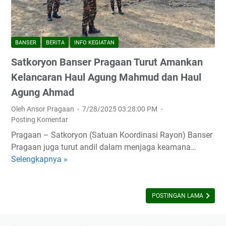
t
a
P
r
k
t
r
P
o
o
e
r
r
BANSER
BERITA
INFO KEGIATAN
r
n
a
y
Y
d
g
Satkoryon Banser Pragaan Turut Amankan
o
a
u
a
n
Kelancaran Haul Agung Mahmud dan Haul
n
a
a
P
Agung Ahmad
g
n
n
r
M
G
T
Oleh Ansor Pragaan
7/28/2025 03:28:00 PM
a
e
Posting Komentar
e
e
g
r
l
g
Pragaan – Satkoryon (Satuan Koordinasi Rayon) Banser
a
u
a
u
Pragaan juga turut andil dalam menjaga keamana…
a
s
r
h
Selengkapnya »
n
S
a
D
k
K
a
k
o
a
a
t
N
a
n
w
k
POSTINGAN LAMA
K
B
K
a
o
R
e
o
l
r