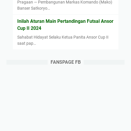
Pragaan — Pembangunan Markas Komando (Mako)
H
Banser Satkoryo…
a
u
Inilah Aturan Main Pertandingan Futsal Ansor
l
Cup II 2024
A
Sahabat Hidayat Selaku Ketua Panita Ansor Cup II
g
saat pap…
u
n
g
FANSPAGE FB
A
h
m
a
d