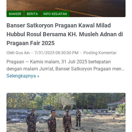
n
s
d
s
o
a
BANSER
BERITA
INFO KEGIATAN
e
r
n
Banser Satkoryon Pragaan Kawal Milad
r
P
I
S
r
s
Hubbul Rosul Bersama KH. Musleh Adnan di
i
a
t
Pragaan Fair 2025
a
g
i
Oleh Gus Ain
7/31/2025 08:30:00 PM
Posting Komentar
p
a
g
L
a
h
Pragaan — Kamis malam, 31 Juli 2025 bertepatan
a
n
a
dengan malam Jum’at, Banser Satkoryon Pragaan men…
w
d
t
Selengkapnya »
B
a
a
s
a
n
n
a
n
P
P
h
s
r
o
,
e
o
l
A
r
v
s
n
S
o
e
s
a
k
k
o