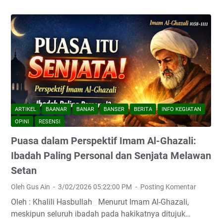
ARTIKEL
BAANAR
BANAR
BANSER
BERITA
INFO KEGIATAN
OPINI
RESENSI
Puasa dalam Perspektif Imam Al-Ghazali:
Ibadah Paling Personal dan Senjata Melawan
Setan
Oleh Gus Ain
3/02/2026 05:22:00 PM
Posting Komentar
Oleh : Khalili Hasbullah Menurut Imam Al-Ghazali,
meskipun seluruh ibadah pada hakikatnya ditujuk…