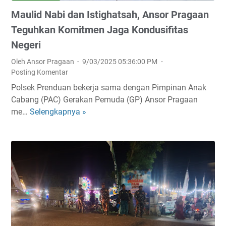
a
a
n
m
Maulid Nabi dan Istighatsah, Ansor Pragaan
s
a
g
b
K
n
u
a
Teguhkan Komitmen Jaga Kondusifitas
o
T
a
n
Negeri
m
e
t
g
Oleh Ansor Pragaan
9/03/2025 05:36:00 PM
a
g
a
D
Posting Komentar
n
a
n
e
d
s
Polsek Prenduan bekerja sama dengan Pimpinan Anak
O
m
o
k
Cabang (PAC) Gerakan Pemuda (GP) Ansor Pragaan
r
o
a
me…
Selengkapnya »
g
n
M
n
a
s
a
A
n
t
u
n
i
r
l
s
s
a
i
o
a
s
d
r
s
i
N
-
i
,
a
B
A
b
a
n
i