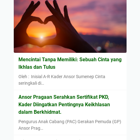
i
a
m
n
i
n
t
a
T
e
Mencintai Tanpa Memiliki: Sebuah Cinta yang
l
Ikhlas dan Tulus
a
Oleh : Inisial A-R Kader Ansor Sumenep Cinta
d
seringkali di…
a
n
Ansor Pragaan Serahkan Sertifikat PKD,
i
Kader Diingatkan Pentingnya Keikhlasan
S
dalam Berkhidmat.
i
Pengurus Anak Cabang (PAC) Gerakan Pemuda (GP)
k
Ansor Prag…
a
p