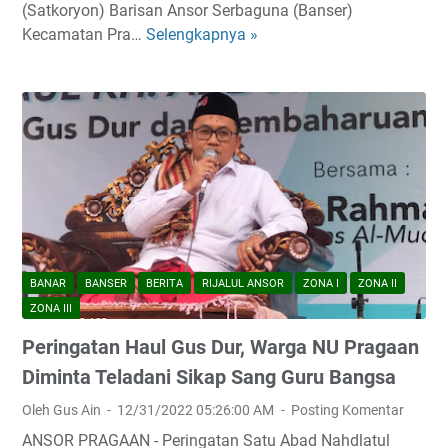
(Satkoryon) Barisan Ansor Serbaguna (Banser)
f
Kecamatan Pra…
Selengkapnya »
B
I
a
m
n
a
s
m
e
A
r
l
P
-
r
G
a
h
g
a
a
z
BANAR
BANSER
BERITA
RIJALUL ANSOR
ZONA I
ZONA II
a
a
ZONA III
n
l
Peringatan Haul Gus Dur, Warga NU Pragaan
A
i
m
Diminta Teladani Sikap Sang Guru Bangsa
:
a
I
Oleh Gus Ain
12/31/2022 05:26:00 AM
Posting Komentar
n
b
ANSOR PRAGAAN - Peringatan Satu Abad Nahdlatul
k