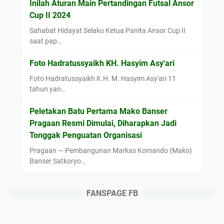
Inilah Aturan Main Pertandingan Futsal Ansor
S
Cup II 2024
a
Sahabat Hidayat Selaku Ketua Panita Ansor Cup II
n
saat pap…
g
G
Foto Hadratussyaikh KH. Hasyim Asy'ari
u
Foto Hadratussyaikh K.H. M. Hasyim Asy'ari 11
r
tahun yan…
u
B
Peletakan Batu Pertama Mako Banser
a
Pragaan Resmi Dimulai, Diharapkan Jadi
n
Tonggak Penguatan Organisasi
g
Pragaan — Pembangunan Markas Komando (Mako)
s
Banser Satkoryo…
a
FANSPAGE FB