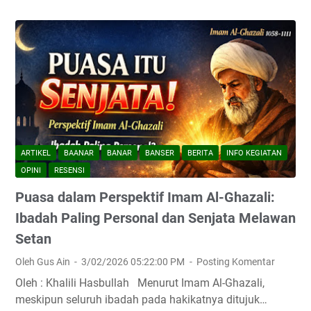
ARTIKEL
BAANAR
BANAR
BANSER
BERITA
INFO KEGIATAN
OPINI
RESENSI
Puasa dalam Perspektif Imam Al-Ghazali:
Ibadah Paling Personal dan Senjata Melawan
Setan
Oleh Gus Ain
3/02/2026 05:22:00 PM
Posting Komentar
Oleh : Khalili Hasbullah Menurut Imam Al-Ghazali,
meskipun seluruh ibadah pada hakikatnya ditujuk…