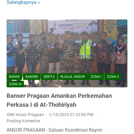
Selengkapnya »
P
u
a
s
a
d
a
l
a
m
P
BANAR
BANSER
BERITA
RIJALUL ANSOR
ZONA I
ZONA II
e
ZONA III
r
Banser Pragaan Amankan Perkemahan
s
p
Perkasa I di At-Thohiriyah
e
Oleh Ansor Pragaan
1/15/2023 01:32:00 PM
k
Posting Komentar
t
ANSOR PRAGAAN - Satuan Koordinasi Rayon
i