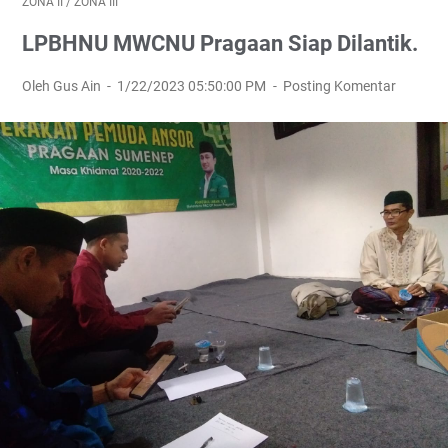
ZONA II
/
ZONA III
LPBHNU MWCNU Pragaan Siap Dilantik.
Oleh Gus Ain
1/22/2023 05:50:00 PM
Posting Komentar