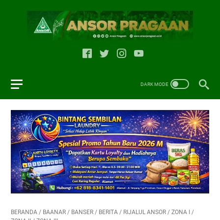
BERANDA
/
BAANAR
/
BANSER
/
BERITA
/
RIJALUL ANSOR
/
ZONA I
/